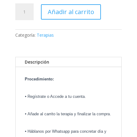
Liberación
Añadir al carrito
Energías
Densas
en
Espacios
Categoría:
Terapias
(hasta
100m2)
cantidad
Descripción
Procedimiento:
⦁
Regístrate o Accede a tu cuenta.
⦁
Añade al carrito la terapia y finalizar la compra.
⦁
Háblanos por Whatsapp para concretar día y