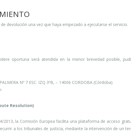
IMIENTO
 de devolución una vez que haya empezado a ejecutarse el servicio.
dere oportuna será atendida en la menor brevedad posible, pudié
 PALMERA Nº 7 ESC. IZQ 3ºB, – 14006 CORDOBA (Córdoba)
m
spute Resolution)
/2013, la Comisión Europea facilita una plataforma de acceso gratuit
rrir a los tribunales de justicia, mediante la intervención de un ter