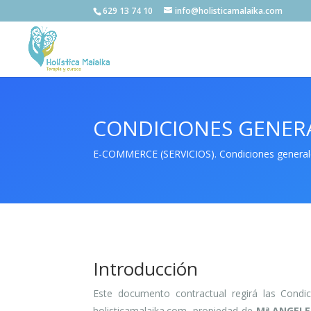
629 13 74 10
info@holisticamalaika.com
CONDICIONES GENER
E-COMMERCE (SERVICIOS). Condiciones generale
Introducción
Este documento contractual regirá las Condic
holisticamalaika.com, propiedad de
Mª ANGELE