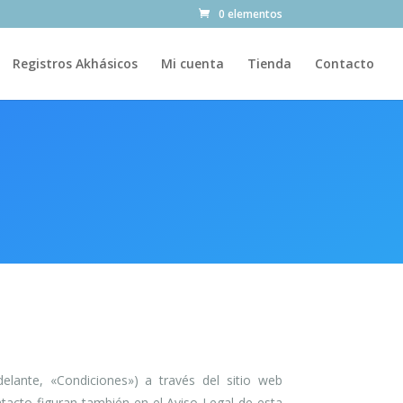
0 elementos
Registros Akhásicos
Mi cuenta
Tienda
Contacto
elante, «Condiciones») a través del sitio web
tacto figuran también en el Aviso Legal de esta