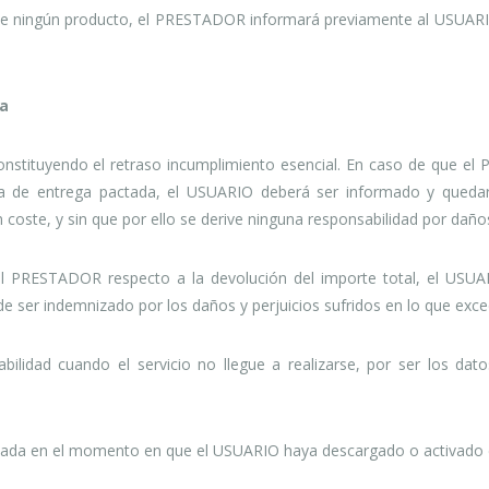
a de ningún producto, el PRESTADOR informará previamente al USUARI
ia
nstituyendo el retraso incumplimiento esencial. En caso de que el 
cha de entrega pactada, el USUARIO deberá ser informado y quedará
n coste, y sin que por ello se derive ninguna responsabilidad por dañ
del PRESTADOR respecto a la devolución del importe total, el USU
de ser indemnizado por los daños y perjuicios sufridos en lo que exce
idad cuando el servicio no llegue a realizarse, por ser los dato
lizada en el momento en que el USUARIO haya descargado o activado el