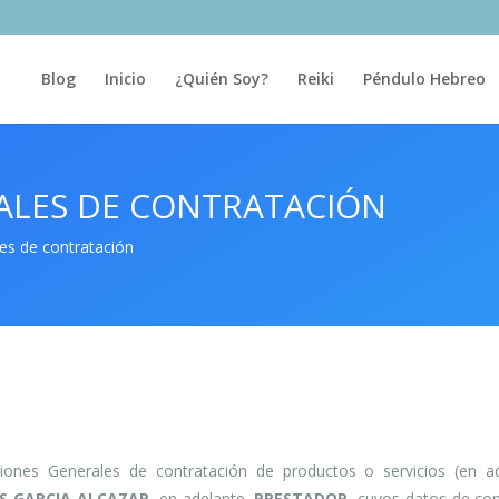
Blog
Inicio
¿Quién Soy?
Reiki
Péndulo Hebreo
ALES DE CONTRATACIÓN
s de contratación
iones Generales de contratación de productos o servicios (en ad
S GARCIA ALCAZAR
, en adelante,
PRESTADOR
, cuyos datos de con